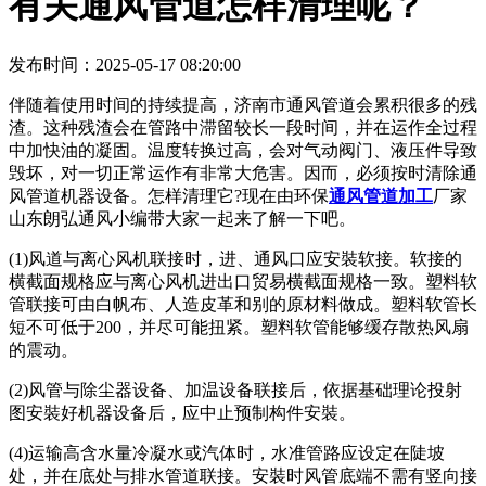
有关通风管道怎样清理呢？
发布时间：2025-05-17 08:20:00
伴随着使用时间的持续提高，济南市通风管道会累积很多的残
渣。这种残渣会在管路中滞留较长一段时间，并在运作全过程
中加快油的凝固。温度转换过高，会对气动阀门、液压件导致
毁坏，对一切正常运作有非常大危害。因而，必须按时清除通
风管道机器设备。怎样清理它?现在由环保
通风管道加工
厂家
山东朗弘通风小编带大家一起来了解一下吧。
(1)风道与离心风机联接时，进、通风口应安裝软接。软接的
横截面规格应与离心风机进出口贸易横截面规格一致。塑料软
管联接可由白帆布、人造皮革和别的原材料做成。塑料软管长
短不可低于200，并尽可能扭紧。塑料软管能够缓存散热风扇
的震动。
(2)风管与除尘器设备、加温设备联接后，依据基础理论投射
图安裝好机器设备后，应中止预制构件安裝。
(4)运输高含水量冷凝水或汽体时，水准管路应设定在陡坡
处，并在底处与排水管道联接。安裝时风管底端不需有竖向接